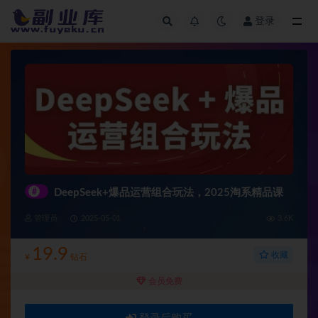
登录
全部
#
DeepSeek+爆品运营组合玩法，2025淘系精品课
管理员
2025-05-01
3.6K
19.9
收藏
¥
钻石
会员免费