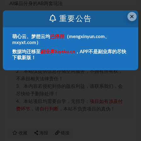
AI爆品分身的AB两套玩法
×
第三部分:暴力引流一无界流量矩阵计划
重要公告
【实操】无界趋势明星矩阵计划
萌心云、梦想云均
已停用
（mengxinyun.com、
【实操】无界全站流量裂变计划
mxyxt.com）
数据均迁移至
副业库fuyeku.cn
，APP不是副业库的尽快
本站声明：
下载新版！
1、本内容转载于网络，版权归原作者所有！
2、本站仅提供信息存储空间服务，不拥有所有权，
不承担相关法律责任！
3、本内容若侵犯到你的版权利益，请联系我们，会
尽快给予删除处理！
4、本站项目均需要自学，无指导；
项目如有涉及付
费环节
，请
自行判断
，本站不负责项目的真伪！
收藏
海报
链接