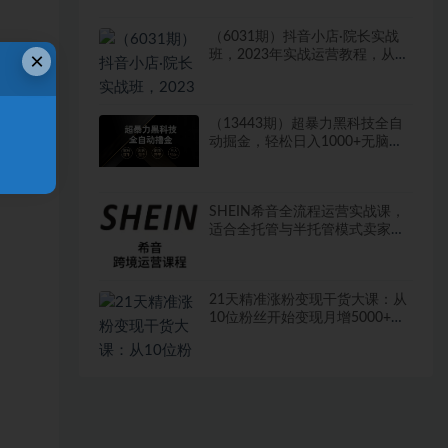
（6031期）抖音小店·院长实战
×
班，2023年实战运营教程，从0-
1手把手系统教学
（13443期）超暴力黑科技全自
动掘金，轻松日入1000+无脑矩
阵开干
SHEIN希音全流程运营实战课，
适合全托管与半托管模式卖家全
面提升运营能力
21天精准涨粉变现干货大课：从
10位粉丝开始变现月增5000+变
现20w+