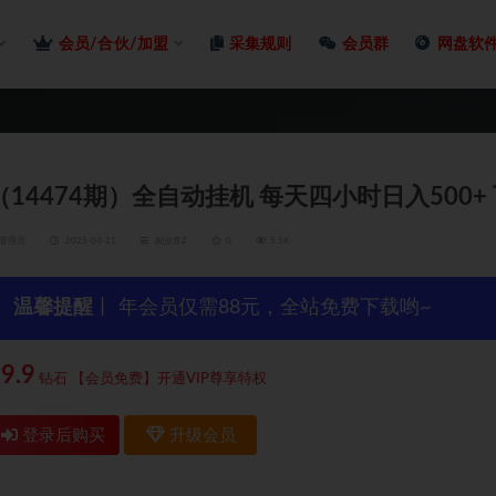
会员/合伙/加盟
采集规则
会员群
网盘软
（14474期）全自动挂机 每天四小时日入500+
管理员
2025-04-21
副业库Z
0
5.5K
温馨提醒
丨 年会员仅需88元，全站免费下载哟~
9.9
钻石
【会员免费】开通VIP尊享特权
登录后购买
升级会员