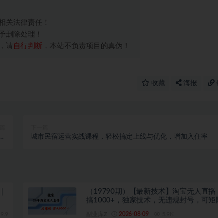
相关法律责任！
予删除处理！
，请
自行判断
，本站不负责项目的真伪！
收藏
海报
篇
下一篇
大
城市民宿运营实战课程，轻松搞定上线与优化，增加入住率
…
｜
（19790期）【最新技术】淘宝无人直播
搞1000+，独家技术，无违规封号，可矩
播，长期稳定
9.9
副业库Z
2026-08-09
5.9K