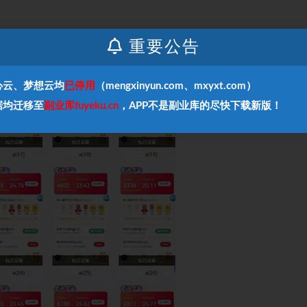
重要公告
心云、梦想云均
已停用
（mengxinyun.com、mxyxt.com）
据均迁移至
副业库fuyeku.cn
，APP不是副业库的尽快下载新版！