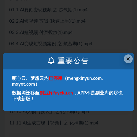
01 1.AI复刻变现视频 之 炼气期(1).mp4
02 2.Al短视频 剪辑 (快速上手)(1).mp4
03 3.Al短视频 付赛投放(1).mp4
04 4.AI变现短视频案例 之 筑基期(1).mp4
05 5.AI视频高清处理 之 结丹期(1).mp4
×
重要公告
06 6.AI复刻爆卖视频 之 元婴期(1).mp4
07 7.AI人物处理【换脸】之 化神期(1).mp4
萌心云、梦想云均
已停用
（mengxinyun.com、
mxyxt.com）
08 8.定制专属的视频模特形象(1).mp4
数据均迁移至
副业库fuyeku.cn
，APP不是副业库的尽快
下载新版！
09 9.AI人物处理【换头】之 化神期(1).mp4
10 10.AI人物【换装】之 化神期(1).mp4
11 11.AI生成变现【视频】之 化神期(1).mp4