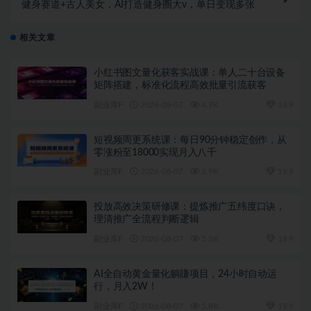
健身赛道+古人美女，AI打造健身圈大v，单日变现多张
相关文章
小红书图文量化获客实战课：单人二十台设备
矩阵搭建，标准化流程高效批量引流获客
副业库F
2026-08-07
4.7K
19.9
短视频周更系统课：每日90分钟稳定创作，从
零涨粉至18000实现月入八千
副业库F
2026-08-07
3.9K
19.9
投放高效决策研修课：提炼推广五纬度口诀，
理清推广全流程判断逻辑
副业库F
2026-08-07
5.5K
19.9
AI全自动黄金量化躺賺项目，24小时自动运
行，月入2W！
副业库F
2026-08-07
5.8K
19.9