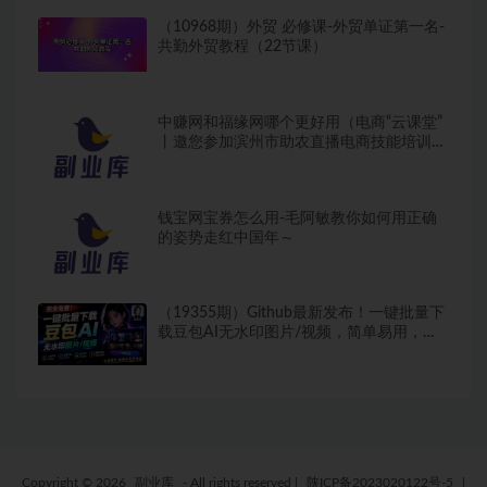
（10968期）外贸 必修课-外贸单证第一名-
共勤外贸教程（22节课）
中赚网和福缘网哪个更好用（电商“云课堂”
丨邀您参加滨州市助农直播电商技能培训专
场26张晚清老照片，名妓果然是名妓，就算
是放在今天那也是妥妥美女）2014最新网
赚项目，
钱宝网宝券怎么用-毛阿敏教你如何用正确
的姿势走红中国年～
（19355期）Github最新发布！一键批量下
载豆包AI无水印图片/视频，简单易用，自
动解析提示词，doubao-downloader
Copyright © 2026
副业库
- All rights reserved
|
陕ICP备2023020122号-5
|