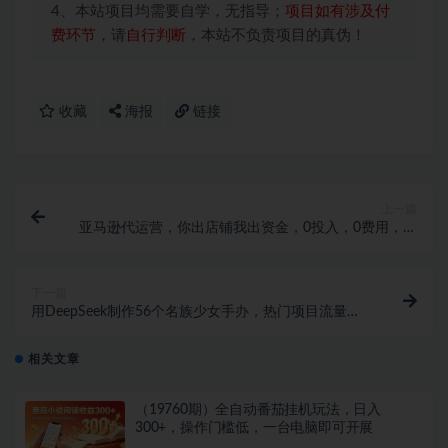
4、本站项目均需要自学，无指导；
项目如有涉及付
费环节
，请
自行判断
，本站不负责项目的真伪！
收藏
海报
链接
上一篇
亚马逊代运营，你出店铺我出资金，0投入，0费用，无
责任每天300分红，赢亏我承担
下一篇
用DeepSeek制作56个名族少女手办，热门项目流量暴
涨，单日变现多张
相关文章
（19760期）全自动番茄挂机玩法，日入
300+，操作门槛低，一台电脑即可开展