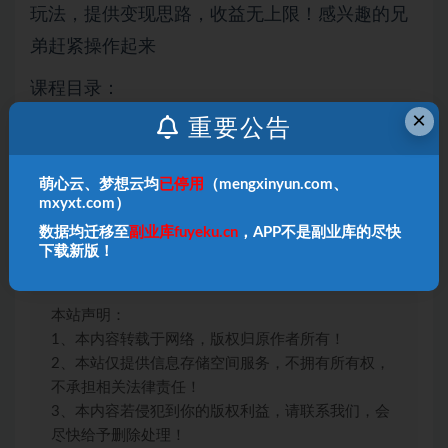
玩法，提供变现思路，收益无上限！感兴趣的兄
弟赶紧操作起来
课程目录：
×
重要公告
1.项目玩法介绍
2.前期准备工作
萌心云、梦想云均
已停用
（mengxinyun.com、
mxyxt.com）
3.全流程实操演示
数据均迁移至
副业库fuyeku.cn
，APP不是副业库的尽快
下载新版！
4.变现思路
本站声明：
1、本内容转载于网络，版权归原作者所有！
2、本站仅提供信息存储空间服务，不拥有所有权，
不承担相关法律责任！
3、本内容若侵犯到你的版权利益，请联系我们，会
尽快给予删除处理！