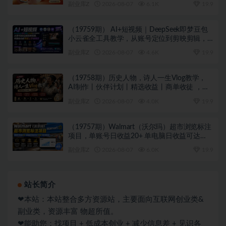
副业库Z
2026-08-07
6.1K
19.9
（19759期） AI+短视频｜DeepSeek即梦豆包
小云雀全工具教学，从账号定位到剪映剪辑，
零基础也能快速上手做爆款
副业库Z
2026-08-07
4.6K
19.9
（19758期）历史人物，诗人一生Vlog教学，
AI制作丨伙伴计划丨精选收益丨商单收徒 ，新
领域红利期，抓紧做
副业库Z
2026-08-07
4.0K
19.9
（19757期）Walmart（沃尔玛）超市浏览标注
项目，单账号日收益20+ 单电脑日收益可达
1000+带分佣机制
副业库Z
2026-08-07
6.0K
19.9
站长简介
❤本站：本站整合多方资源站，主要面向互联网创业类&
副业类，资源丰富 物超所值。
❤能助您：找项目 + 低成本创业 + 减少信息差 + 见识各