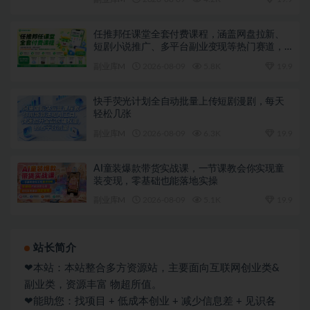
任推邦任课堂全套付费课程，涵盖网盘拉新、
短剧小说推广、多平台副业变现等热门赛道，
零基础也能轻松上手实操
副业库M
2026-08-09
5.8K
19.9
快手荧光计划全自动批量上传短剧漫剧，每天
轻松几张
副业库M
2026-08-09
6.3K
19.9
AI童装爆款带货实战课，一节课教会你实现童
装变现，零基础也能落地实操
副业库M
2026-08-09
5.1K
19.9
站长简介
❤本站：本站整合多方资源站，主要面向互联网创业类&
副业类，资源丰富 物超所值。
❤能助您：找项目 + 低成本创业 + 减少信息差 + 见识各