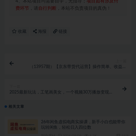
4、本站项目均需要自学，无指导；
项目如有涉及付
费环节
，请
自行判断
，本站不负责项目的真伪！
收藏
海报
链接
上一篇
（13957期）【京东带货代运营】操作简单、收益稳
定、有手就行！轻松实现日入1000+
下一篇
2025最新玩法，工笔画美女，一个视频30万播放变现
500+
相关文章
26年闲鱼虚拟电商实操课，新手小白也能带你
玩转闲鱼，轻松日入四位数
副业库M
2026-08-09
4.2K
19.9