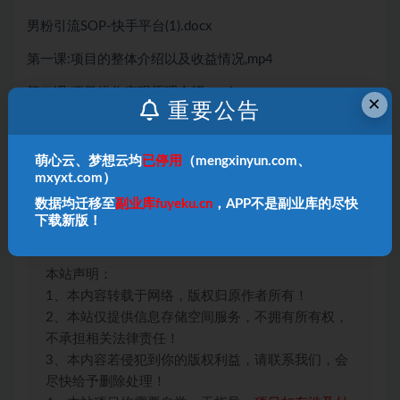
男粉引流SOP-快手平台(1).docx
第一课:项目的整体介绍以及收益情况,mp4
第二课:项目操作变现原理介绍.mp4
×
重要公告
第三课:前期准备工作需要用到哪些工具跟资料,mp4
第四课:项目实操素材获取以及制作获客素材发布,mp4
萌心云、梦想云均
已停用
（mengxinyun.com、
mxyxt.com）
第五课:操作项目需要注意的5个点,mp4
数据均迁移至
副业库fuyeku.cn
，APP不是副业库的尽快
下载新版！
第六课:如何放大项目收益,mp4
本站声明：
1、本内容转载于网络，版权归原作者所有！
2、本站仅提供信息存储空间服务，不拥有所有权，
不承担相关法律责任！
3、本内容若侵犯到你的版权利益，请联系我们，会
尽快给予删除处理！