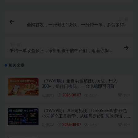
上一篇
全网首发，一张截图1块钱，一分钟一单，多劳多得，
收益无上限
下一篇
平均一单收益多张，家里有孩子的中产们，追着你掏这
个钱，名利双收
相关文章
（19760期）全自动番茄挂机玩法，日入
300+，操作门槛低，一台电脑即可开展
副业库Z
2026-08-07
6.0K
19.9
（19759期） AI+短视频｜DeepSeek即梦豆包
小云雀全工具教学，从账号定位到剪映剪辑，
零基础也能快速上手做爆款
副业库Z
2026-08-07
4.6K
19.9