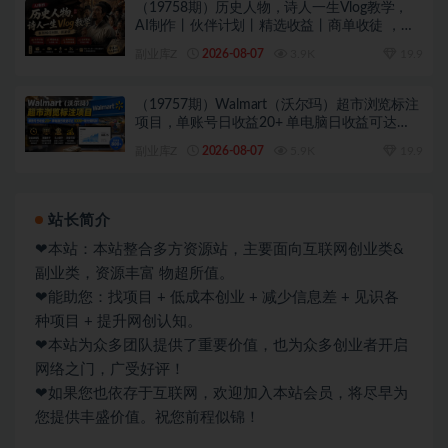
（19758期）历史人物，诗人一生Vlog教学，
AI制作丨伙伴计划丨精选收益丨商单收徒 ，新
领域红利期，抓紧做
副业库Z
2026-08-07
3.9K
19.9
（19757期）Walmart（沃尔玛）超市浏览标注
项目，单账号日收益20+ 单电脑日收益可达
1000+带分佣机制
副业库Z
2026-08-07
5.9K
19.9
站长简介
❤本站：本站整合多方资源站，主要面向互联网创业类&
副业类，资源丰富 物超所值。
❤能助您：找项目 + 低成本创业 + 减少信息差 + 见识各
种项目 + 提升网创认知。
❤本站为众多团队提供了重要价值，也为众多创业者开启
网络之门，广受好评！
❤如果您也依存于互联网，欢迎加入本站会员，将尽早为
您提供丰盛价值。祝您前程似锦！