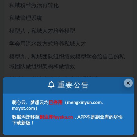
私域粉丝激活再转化
私域管理系统
模型八，私域人才培养模型
学会用流水线方式培养私域人才
模型九，私域团队组织绩效模型学会给自己的私
域团队做组织架构和做绩效
模型十，私域账号数据资产管理模型
×
重要公告
学会表格化方式管理好自己手里的私域资产
萌心云、梦想云均
已停用
（mengxinyun.com、
课程内容：
mxyxt.com）
数据均迁移至
副业库fuyeku.cn
，APP不是副业库的尽快
(1)-大战略:私域战略_ev(1).mp4
下载新版！
(2)模块一:线素型短视频生产模型 ev(1).mp4