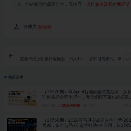
4、本站项目均需要自学，无指导；
项目如有涉及付费环节
管理员
永久会员
上一
流量卡线上独家代理掘金，日入1k+ ，多种引流模式，新手小
轻松上
相关文章
（19770期）AI Agent智能体全阶实战课；从
理到实操全程手把手，无需编程基础也能搭建
动运行的智能体
副业库Z
2026-08-08
4.8K
1
（19768期）2026亚马逊实战通关特训营-202
更新，多维选品+渐进式打法+AI应用，从0到1
造盈利店铺