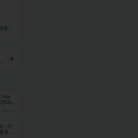
链接
附详
漫剧剪辑
19.9
更新｜不
批量复制