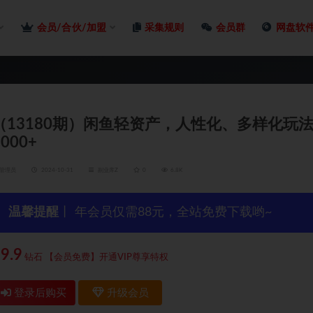
会员/合伙/加盟
采集规则
会员群
网盘软
（13180期）闲鱼轻资产，人性化、多样化玩
2000+
管理员
2024-10-31
副业库Z
0
6.8K
温馨提醒
丨 年会员仅需88元，全站免费下载哟~
9.9
钻石
【会员免费】开通VIP尊享特权
登录后购买
升级会员