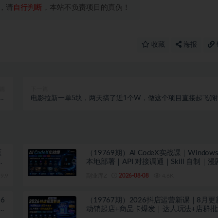
，请
自行判断
，本站不负责项目的真伪！
收藏
海报
篇
下一篇
白
电影拉新一单5块，两天搞了近1个W，做这个项目直接起飞(
手
细教程)
原
（19769期）AI CodeX实战课｜Windows/Mac
自
本地部署｜API 对接调通｜Skill 自制｜
｜网站 VR 项目｜AI项目落地全教程
9.9
副业库Z
2026-08-08
4.6K
6
（19767期）2026抖店运营新课｜8月
打
动销起店+商品卡爆发｜达人玩法+店群
｜轻松玩转抖音小店全域流量