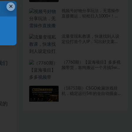
×
视频号好物分享玩法，无需操作
直接搬运，轻松日入1000+！
【揭秘】
种程
流量变现私教课，快速找到人设
宝
定位打造个人IP，写出好文案制
作爆款笔记
（7760期）【蓝海项目】多多视
我们
频带货，靠纯搬运一个月搞5w，
新手小白也能操作【揭秘】
（18753期）CSGO捡漏游戏挂
机，稳定运行5年的全自动掘金
软件曝光，小白也可当天学会，
限的
当天见收益，日入500+