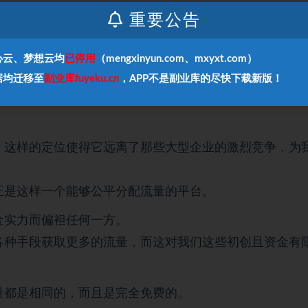
重要公告
”的标签，仅仅被视为二手物品的聚集地，甚至遭受着某
心云、梦想云均
已停用
（mengxinyun.com、mxyxt.com）
据均迁移至
副业库fuyeku.cn
，APP不是副业库的尽快下载新版！
满机遇的起点，一个能够轻松赚取互联网生涯第一桶金的
，这样的定位使得它远离了那些大型企业的激烈竞争，为
正是这样一个能够公平分配流量的平台。
金实力而偏袒任何一方。
各种手段获取更多的流量，而这对我们这些初创且资金有
量都是相同的，而且是完全免费的。