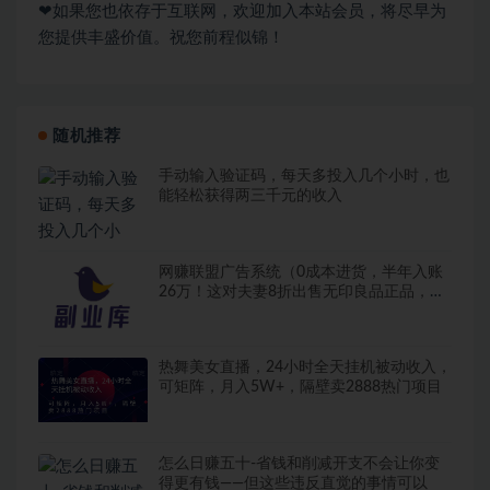
❤如果您也依存于互联网，欢迎加入本站会员，将尽早为
您提供丰盛价值。祝您前程似锦！
随机推荐
手动输入验证码，每天多投入几个小时，也
能轻松获得两三千元的收入
网赚联盟广告系统（0成本进货，半年入账
26万！这对夫妻8折出售无印良品正品，货
源全靠偷）正规被动网赚项目，
热舞美女直播，24小时全天挂机被动收入，
可矩阵，月入5W+，隔壁卖2888热门项目
怎么日赚五十-省钱和削减开支不会让你变
得更有钱——但这些违反直觉的事情可以