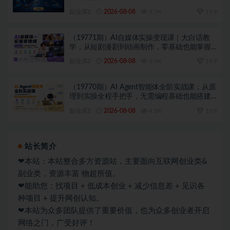
副业库Z
2026-08-08
4.5K
19.9
（19771期）AI自媒体实操变现课｜大白话教
学，从短剧漫剧到动画制作，零基础也能掌握
爆款内容创作与变现全流程
副业库Z
2026-08-08
4.0K
19.9
（19770期）AI Agent智能体全阶实战课；从原
理到实操全程手把手，无需编程基础也能搭建
自动运行的智能体
副业库Z
2026-08-08
4.8K
19.9
站长简介
❤本站：本站整合多方资源站，主要面向互联网创业类&
副业类，资源丰富 物超所值。
❤能助您：找项目 + 低成本创业 + 减少信息差 + 见识各
种项目 + 提升网创认知。
❤本站为众多团队提供了重要价值，也为众多创业者开启
网络之门，广受好评！