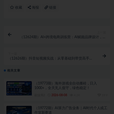
收藏
海报
链接
上一篇
（12624期）AI+跨境电商训练营：AI赋能品牌设计，从
选品到市场定位实战
下一篇
（12626期）抖音短视频实战：从零基础到带货高手，
掌握月销百万的秘诀与实战技巧
相关文章
（19773期）海外游戏全自动搬砖，日入
1000+，全天无人值守，绿色稳定！
副业库Z
2026-08-08
4.2K
19.9
（19772期）AI算力广告业务｜AI时代个人或工
作室新赛道