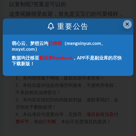
以复制呢?答案是可以的
这类视频很受欢迎，首先是宝宝们的可爱模样，
×
童装走秀的主题充满活力(比如宝宝们穿着时尚的
重要公告
重装)，再配上欢快的音乐，让人心情愉悦，尤其
吸引观众。
萌心云、梦想云均
已停用
（mengxinyun.com、
mxyxt.com）
看完这个视频，你也能轻松上手，轻松变现！
数据均迁移至
副业库fuyeku.cn
，APP不是副业库的尽快
下载新版！
本站声明：
1、本内容转载于网络，版权归原作者所有！
2、本站仅提供信息存储空间服务，不拥有所有权，
不承担相关法律责任！
3、本内容若侵犯到你的版权利益，请联系我们，会
尽快给予删除处理！
4、本站项目均需要自学，无指导；
项目如有涉及付
费环节
，请
自行判断
，本站不负责项目的真伪！