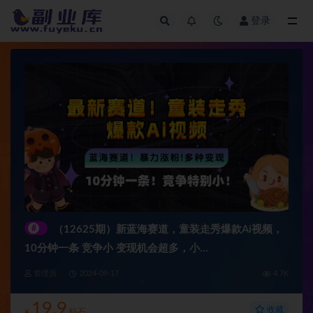
登录
全部
#
（12625期）新蓝海赛道，童装走秀爆款Ai视频，
10分钟一条 竞争小 变现机会超多，小…
管理员
2024-09-17
4.7K
19.9
收藏
¥
钻石