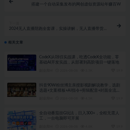
搭建一个自动采集发布的网创虚似资源站年赚百W
下一篇
2024无人直播陪跑全套课，实操讲解，无人直播带货，
轻松盈利
相关文章
CodeX从0到1实战课，吃透CodeX全功能，零
基础AI开发实战，从部署到高阶项目一键落地
副业库M
2026-08-08
3.5K
19.9
抖音90W粉丝博主亲授影视剧解说教学，选剧
选题+文案模板+AI指令+剪辑配音+封面全流程
变现，解锁精选独家收益
副业库M
2026-08-08
4.5K
19.9
全自动番茄挂G玩法，日入300+，全程无需人
工，一台电脑即可开展
副业库M
2026-08-08
4.8K
19.9