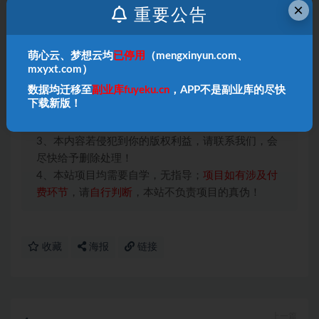
×
重要公告
每个人现在不要错过这个机会，撸一波官方的羊毛，全民
可做!
萌心云、梦想云均
已停用
（mengxinyun.com、
mxyxt.com）
本站声明：
数据均迁移至
副业库fuyeku.cn
，APP不是副业库的尽快
1、本内容转载于网络，版权归原作者所有！
下载新版！
2、本站仅提供信息存储空间服务，不拥有所有权，
不承担相关法律责任！
3、本内容若侵犯到你的版权利益，请联系我们，会
尽快给予删除处理！
4、本站项目均需要自学，无指导；
项目如有涉及付
费环节
，请
自行判断
，本站不负责项目的真伪！
收藏
海报
链接
上一篇