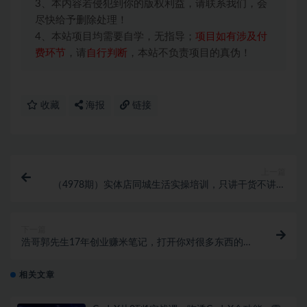
3、本内容若侵犯到你的版权利益，请联系我们，会
尽快给予删除处理！
4、本站项目均需要自学，无指导；
项目如有涉及付
费环节
，请
自行判断
，本站不负责项目的真伪！
收藏
海报
链接
上一篇
（4978期）实体店同城生活实操培训，只讲干货不讲理
论，只带实操不要概念（12节课）
下一篇
浩哥郭先生17年创业赚米笔记，打开你对很多东西的认
知，让你知道原来赚钱或创业不单单是发力就行
相关文章