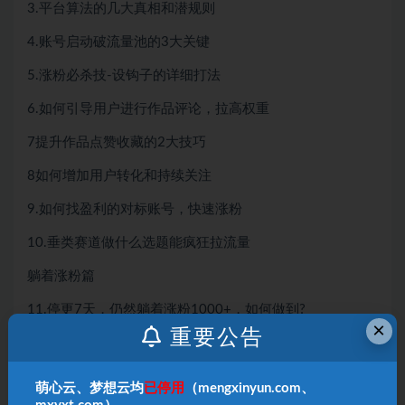
3.平台算法的几大真相和潜规则
4.账号启动破流量池的3大关键
5.涨粉必杀技-设钩子的详细打法
6.如何引导用户进行作品评论，拉高权重
7提升作品点赞收藏的2大技巧
8如何增加用户转化和持续关注
9.如何找盈利的对标账号，快速涨粉
10.垂类赛道做什么选题能疯狂拉流量
躺着涨粉篇
11.停更7天，仍然躺着涨粉1000+，如何做到?
×
重要公告
12让20%的精准粉丝来自主动搜索
13.垂类赛道的黄金阵地-布局SEO
萌心云、梦想云均
已停用
（mengxinyun.com、