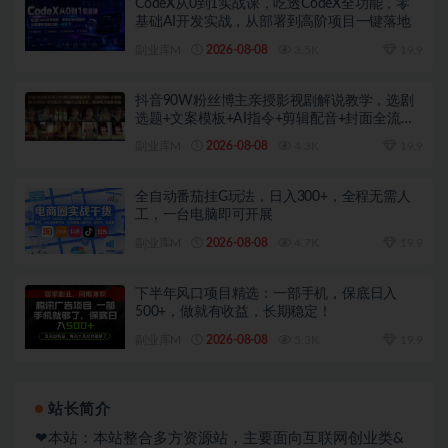
CodeX从0到1实战课，吃透CodeX全功能，零
基础AI开发实战，从部署到高阶项目一键落地
副业库M
2026-08-08
3.5K
19.9
抖音90W粉丝博主亲授影视剧解说教学，选剧
选题+文案模板+AI指令+剪辑配音+封面全流程
变现，解锁精选独家收益
副业库M
2026-08-08
4.3K
19.9
全自动番茄挂G玩法，日入300+，全程无需人
工，一台电脑即可开展
副业库M
2026-08-08
4.7K
19.9
下半年风口项目精选：一部手机，保底日入
500+，做就有收益，长期稳定！
副业库M
2026-08-08
5.3K
19.9
站长简介
❤本站：本站整合多方资源站，主要面向互联网创业类&