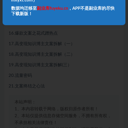
mxyxt.com）
文案涨粉篇
数据均迁移至
副业库fuyeku.cn
，APP不是副业库的尽快
14.6大高流量开场话术结构
下载新版！
15.账号高流量的3个可复制文案结构
16.爆款文案之花式蹭热点
17.高变现知识博主文案拆解（一）
18.高变现知识博主文案拆解（二）
19.高变现知识博主文案拆解(三）
20.流量密码
21.文案终结之心法
本站声明：
1、本内容转载于网络，版权归原作者所有！
2、本站仅提供信息存储空间服务，不拥有所有权，
不承担相关法律责任！