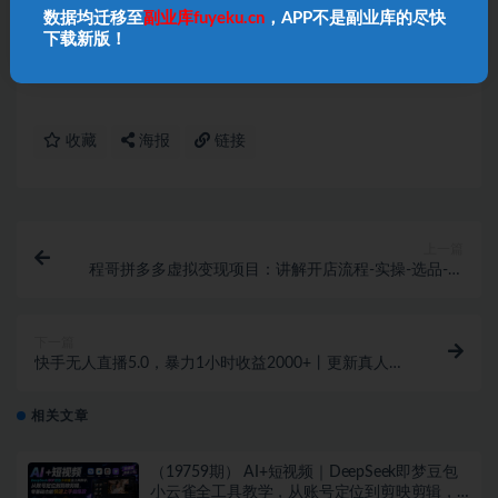
尽快给予删除处理！
数据均迁移至
副业库fuyeku.cn
，APP不是副业库的尽快
4、本站项目均需要自学，无指导；
项目如有涉及付
下载新版！
费环节
，请
自行判断
，本站不负责项目的真伪！
收藏
海报
链接
上一篇
程哥拼多多虚拟变现项目：讲解开店流程-实操-选品-上
架-自动发货等
下一篇
快手无人直播5.0，暴力1小时收益2000+丨更新真人直
播玩法
相关文章
（19759期） AI+短视频｜DeepSeek即梦豆包
小云雀全工具教学，从账号定位到剪映剪辑，