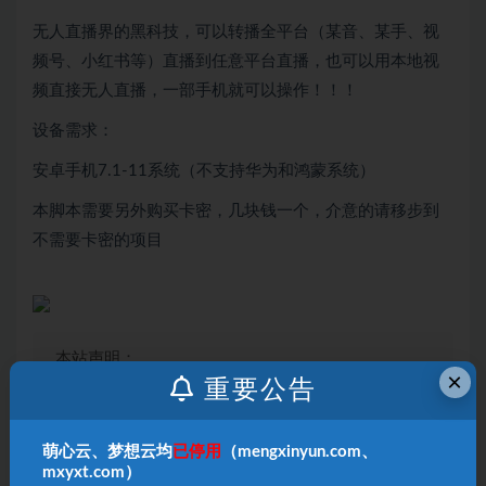
无人直播界的黑科技，可以转播全平台（某音、某手、视
频号、小红书等）直播到任意平台直播，也可以用本地视
频直接无人直播，一部手机就可以操作！！！
设备需求：
安卓手机7.1-11系统（不支持华为和鸿蒙系统）
本脚本需要另外购买卡密，几块钱一个，介意的请移步到
不需要卡密的项目
本站声明：
×
1、本内容转载于网络，版权归原作者所有！
重要公告
2、本站仅提供信息存储空间服务，不拥有所有权，
不承担相关法律责任！
萌心云、梦想云均
已停用
（mengxinyun.com、
3、本内容若侵犯到你的版权利益，请联系我们，会
mxyxt.com）