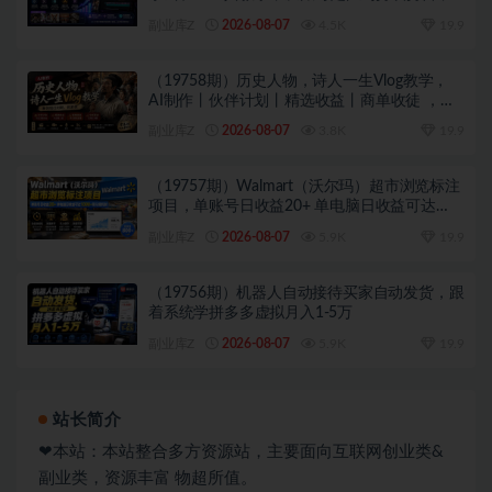
零基础也能快速上手做爆款
副业库Z
2026-08-07
4.5K
19.9
（19758期）历史人物，诗人一生Vlog教学，
AI制作丨伙伴计划丨精选收益丨商单收徒 ，新
领域红利期，抓紧做
副业库Z
2026-08-07
3.8K
19.9
（19757期）Walmart（沃尔玛）超市浏览标注
项目，单账号日收益20+ 单电脑日收益可达
1000+带分佣机制
副业库Z
2026-08-07
5.9K
19.9
（19756期）机器人自动接待买家自动发货，跟
着系统学拼多多虚拟月入1-5万
副业库Z
2026-08-07
5.9K
19.9
站长简介
❤本站：本站整合多方资源站，主要面向互联网创业类&
副业类，资源丰富 物超所值。