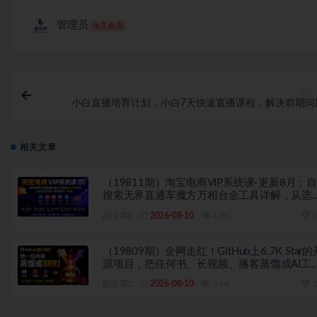
管理员
永久会员
上一
小白直播培育计划，小白7天快速直播课程，解决前期问
相关文章
（19811期）淘宝电商VIP系统课-更新8月；
搜索无界直通车魔方万相台全工具详解，从选
出价到人群逻辑逐一拆解
副业库Z
2026-08-10
4.2K
1
（19809期）全网走红！GitHub上6.7K Star的
源项目，把任何书、长视频、播客蒸馏成AI工
具，值得收藏 cangjie-skill
副业库Z
2026-08-10
3.9K
1