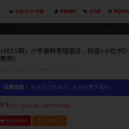
会员/合伙/加盟
采集规则
会员群
网盘软
（4815期）小学资料变现项目，抖音+小红书
+教程）
管理员
2023-07-28
副业库Z
0
2.6K
温馨提醒
丨 年会员仅需88元，全站免费下载哟~
9.9
钻石
【会员免费】开通VIP尊享特权
登录后购买
升级会员