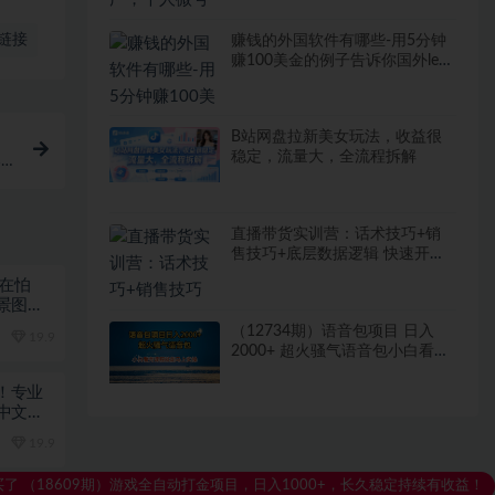
链接
赚钱的外国软件有哪些-用5分钟
赚100美金的例子告诉你国外lead
是什么
B站网盘拉新美女玩法，收益很
稳定，流量大，全流程拆解
爆
直播带货实训营：话术技巧+销
售技巧+底层数据逻辑 快速开启
直播带货之路
不在怕
景图和
（12734期）语音包项目 日入
19.9
2000+ 超火骚气语音包小白看完
课程就能马上实操
包！专业
中文分
19.9