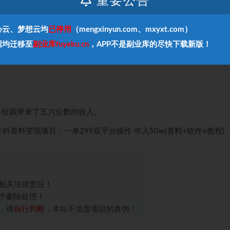
重要公告
心云、梦想云均
已停用
（mengxinyun.com、mxyxt.com）
据均迁移至
副业库fuyeku.cn
，APP不是副业库的尽快下载新版！
月给我带来了五六位数的收入。
学科资料变现项目：一单299双平台操作 年入50w(资料+软件+教程)
相关法律责任！
予删除处理！
，请
自行判断
，本站不负责项目的真伪！