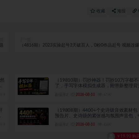
收藏
海报
篇
下一篇
题
（4816期）2023实操起号3天破百人，0粉0作品起号 视频连
各种方法(无中创水印)
自然
（19810期）罚抄神器！罚抄10万字都
词
了，手写字体模拟生成器，附带新整理背
字体，纯本地离线运行
9.9
副业库Z
2026-08-10
4.5K
开
（19808期）4400+个史诗级音效素材
预告片、史诗级的紧张感与氛围声音包，
类，超级精选包
9.9
副业库Z
2026-08-10
4.6K