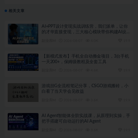
益，可多号放大收益
相关文章
AI+PPT设计变现实战训练营，我们派单，让你
的才华直接变现，三大核心模块带你构建Al设
计x派单变现的完整闭环
副业库M
2026-08-07
4.0K
19.9
【新模式发布】手机全自动撸金项目，3台手机
一天200+，保姆级教程及全套工具
副业库M
2026-08-07
4.6K
19.9
游戏挂G全流程笔记分享，CSGO游戏搬砖，小
白看了当天学会见收益
副业库M
2026-08-07
3.6K
19.9
AI Agent智能体全阶实战课，从原理到实操，手
把手搭建可自动运行的AI Agent
副业库M
2026-08-07
3.6K
19.9