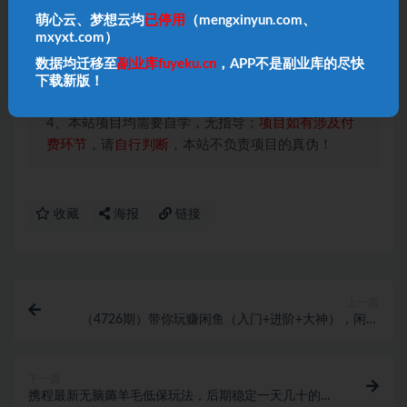
1、本内容转载于网络，版权归原作者所有！
萌心云、梦想云均
已停用
（mengxinyun.com、
2、本站仅提供信息存储空间服务，不拥有所有权，
mxyxt.com）
不承担相关法律责任！
数据均迁移至
副业库fuyeku.cn
，APP不是副业库的尽快
3、本内容若侵犯到你的版权利益，请联系我们，会
下载新版！
尽快给予删除处理！
4、本站项目均需要自学，无指导；
项目如有涉及付
费环节
，请
自行判断
，本站不负责项目的真伪！
收藏
海报
链接
上一篇
（4726期）带你玩赚闲鱼（入门+进阶+大神），闲鱼
最新玩法，1小时发百单，简单粗暴
下一篇
携程最新无脑薅羊毛低保玩法，后期稳定一天几十的收