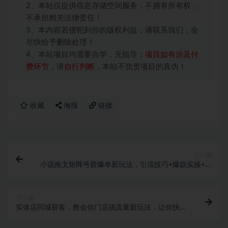
2、本站仅提供信息存储空间服务，不拥有所有权，
不承担相关法律责任！
3、本内容若侵犯到你的版权利益，请联系我们，会
尽快给予删除处理！
4、本站项目均需要自学，无指导；
项目如有涉及付
费环节
，请
自行判断
，本站不负责项目的真伪！
收藏
海报
链接
上一篇
小说推文矩阵号群爆单新玩法，引流技巧+爆款实操+矩
阵号玩法，百倍效益、百万播放秘笈
下一篇
实体店同城获客，教会你门店搞流量新玩法，让你快速
实现客流暴增