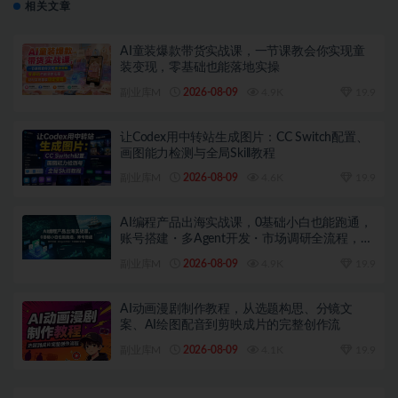
相关文章
AI童装爆款带货实战课，一节课教会你实现童
装变现，零基础也能落地实操
副业库M
2026-08-09
4.9K
19.9
让Codex用中转站生成图片：CC Switch配置、
画图能力检测与全局Skill教程
副业库M
2026-08-09
4.6K
19.9
AI编程产品出海实战课，0基础小白也能跑通，
账号搭建・多Agent开发・市场调研全流程，月
入千刀跨境变现教程（更新）
副业库M
2026-08-09
4.9K
19.9
AI动画漫剧制作教程，从选题构思、分镜文
案、AI绘图配音到剪映成片的完整创作流
副业库M
2026-08-09
4.1K
19.9