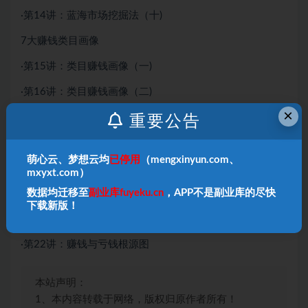
·第14讲：蓝海市场挖掘法（十)
7大赚钱类目画像
·第15讲：类目赚钱画像（一)
·第16讲：类目赚钱画像（二)
×
·第17讲：类目赚钱画像（三)
重要公告
·第18讲：类目赚钱画像（四）
萌心云、梦想云均
已停用
（mengxinyun.com、
·第19讲：类目赚钱画像(五)
mxyxt.com）
数据均迁移至
副业库fuyeku.cn
，APP不是副业库的尽快
·第20讲：类目赚钱画像（六）
下载新版！
·第21讲：类目赚钱画像(七)
·第22讲：赚钱与亏钱根源图
本站声明：
1、本内容转载于网络，版权归原作者所有！