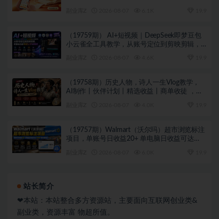
副业库Z
2026-08-07
6.1K
19.9
（19759期） AI+短视频｜DeepSeek即梦豆包
小云雀全工具教学，从账号定位到剪映剪辑，
零基础也能快速上手做爆款
副业库Z
2026-08-07
4.6K
19.9
（19758期）历史人物，诗人一生Vlog教学，
AI制作丨伙伴计划丨精选收益丨商单收徒 ，新
领域红利期，抓紧做
副业库Z
2026-08-07
4.0K
19.9
（19757期）Walmart（沃尔玛）超市浏览标注
项目，单账号日收益20+ 单电脑日收益可达
1000+带分佣机制
副业库Z
2026-08-07
6.0K
19.9
站长简介
❤本站：本站整合多方资源站，主要面向互联网创业类&
副业类，资源丰富 物超所值。