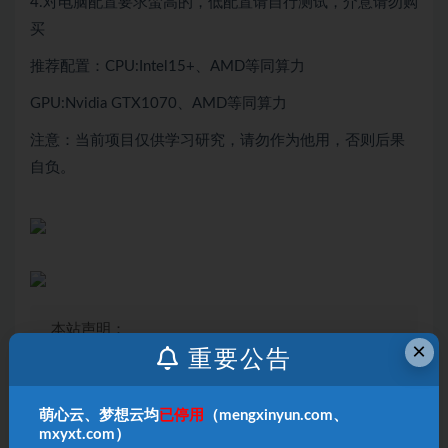
4.对电脑配置要求蛮高的，低配置请自行测试，介意请勿购
买
推荐配置：CPU:Intel15+、AMD等同算力
GPU:Nvidia GTX1070、AMD等同算力
注意：当前项目仅供学习研究，请勿作为他用，否则后果
自负。
本站声明：
×
1、本内容转载于网络，版权归原作者所有！
重要公告
2、本站仅提供信息存储空间服务，不拥有所有权，
不承担相关法律责任！
萌心云、梦想云均
已停用
（mengxinyun.com、
3、本内容若侵犯到你的版权利益，请联系我们，会
mxyxt.com）