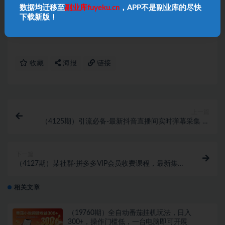
尽快给予删除处理！
数据均迁移至
副业库fuyeku.cn
，APP不是副业库的尽快
4、本站项目均需要自学，无指导；
项目如有涉及付
下载新版！
费环节
，请
自行判断
，本站不负责项目的真伪！
收藏
海报
链接
上一篇
（4125期）引流必备-最新抖音直播间实时弹幕采集 支
持自定义筛查 弹幕导出(脚本+教程)
下一篇
（4127期）某社群·拼多多VIP会员收费课程，最新集训
营+答疑课-价值3299元
相关文章
（19760期）全自动番茄挂机玩法，日入
300+，操作门槛低，一台电脑即可开展