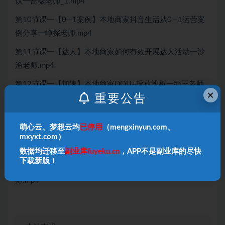
议一蔷薇老师_1.mp4
第10节课一【0—1案例】本地商家抖音生活从0—1运营案
例分享一峥探老师.mp4
第11节课一【达人】本地商家如何有效开展达人活动一沙
渔老师.mp4
第12节课一【加速】本地商家DOU+投放浅析一缅王老师
×
重要公告
_1.mp4
第13节课一特邀嘉宾参哥_1.mp4
萌心云、梦想云均
已停用
（mengxinyun.com、
第14节课【榜单】商家榜单打造方法与案例解析一佳烔老
mxyxt.com）
师.mp4
数据均迁移至
副业库fuyeku.cn
，APP不是副业库的尽快
下载新版！
第15节课一【私域】本地商家如何做好私域运营一花瓶老
师.mp4