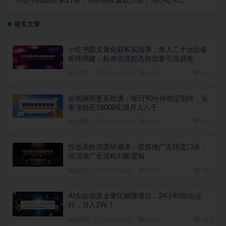
小红书陪跑班第19期，帮助商家爆款升级，用小红书引
流，打造淘宝爆款
相关文章
小红书图文量化获客实战课：单人二十台设备
矩阵搭建，标准化流程高效批量引流获客
副业库F
2026-08-07
4.7K
19.9
短视频周更系统课：每日90分钟稳定创作，从
零涨粉至18000实现月入八千
副业库F
2026-08-07
3.9K
19.9
投放高效决策研修课：提炼推广五纬度口诀，
理清推广全流程判断逻辑
副业库F
2026-08-07
5.5K
19.9
AI全自动黄金量化躺賺项目，24小时自动运
行，月入2W！
副业库F
2026-08-07
5.8K
19.9