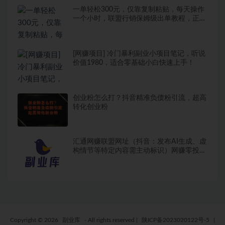
一单轻松300元，仅靠复制粘贴，每天操作
一个小时，联盟行销保姆级出单教程，正规
长久稳定副业【揭秘】
[网赚项目] 冷门暴利副业小项目笔记，听说
价值1980，适合零基础小白快速上手！
创业粉怎么打？抖音精准负债粉引流，超高
转化创业粉
汇通网赚联盟网址（抖音：发布AI生成、虚
构情节等特定内容需主动标识）网赚零投资
项目大全，
Copyright © 2026
副业库
- All rights reserved
|
陕ICP备2023020122号-5
|