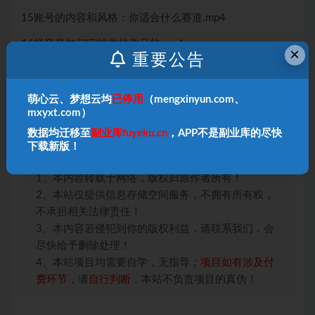
15账号的内容和风格：你适合什么赛道.mp4
16抖音是如何审核你的作品的.mp4
×
重要公告
17短视频爆款文案标题的创作技巧常见几种套路.mp4
18如何投放Dou可以短期涨到1000粉丝.mp4
萌心云、梦想云均
已停用
（mengxinyun.com、
mxyxt.com）
19申请商品橱窗基础流程抖音创收益方式.mp4
数据均迁移至
副业库fuyeku.cn
，APP不是副业库的尽快
下载新版！
本站声明：
1、本内容转载于网络，版权归原作者所有！
2、本站仅提供信息存储空间服务，不拥有所有权，
不承担相关法律责任！
3、本内容若侵犯到你的版权利益，请联系我们，会
尽快给予删除处理！
4、本站项目均需要自学，无指导；
项目如有涉及付
费环节
，请
自行判断
，本站不负责项目的真伪！