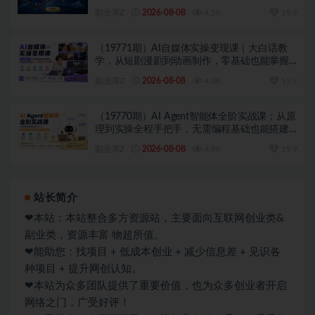
副业库Z
2026-08-08
4.5K
19.9
（19771期）AI自媒体实操变现课｜大白话教
学，从短剧漫剧到动画制作，零基础也能掌握
爆款内容创作与变现全流程
副业库Z
2026-08-08
4.0K
19.9
（19770期）AI Agent智能体全阶实战课；从原
理到实操全程手把手，无需编程基础也能搭建
自动运行的智能体
副业库Z
2026-08-08
4.8K
19.9
站长简介
❤本站：本站整合多方资源站，主要面向互联网创业类&
副业类，资源丰富 物超所值。
❤能助您：找项目 + 低成本创业 + 减少信息差 + 见识各
种项目 + 提升网创认知。
❤本站为众多团队提供了重要价值，也为众多创业者开启
网络之门，广受好评！