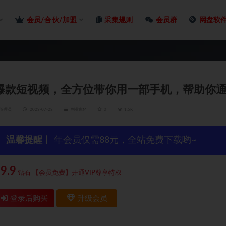
会员/合伙/加盟
采集规则
会员群
网盘软
爆款短视频，全方位带你用一部手机，帮助你
管理员
2023-07-28
副业库M
0
1.5K
温馨提醒
丨 年会员仅需88元，全站免费下载哟~
9.9
钻石
【会员免费】开通VIP尊享特权
登录后购买
升级会员