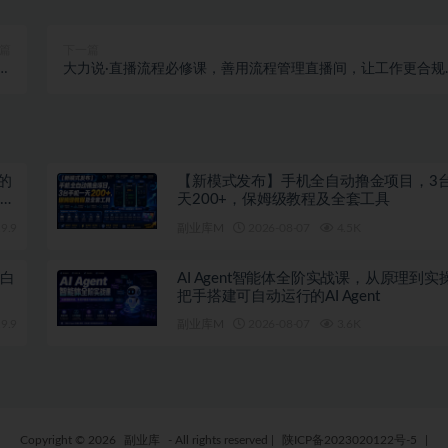
篇
下一篇
赚
大力说·直播流程必修课，善用流程管理直播间，让工作更合规
美元
高效
的
【新模式发布】手机全自动撸金项目，3
x派
天200+，保姆级教程及全套工具
9.9
副业库M
2026-08-07
4.5K
小白
AI Agent智能体全阶实战课，从原理到实
把手搭建可自动运行的AI Agent
9.9
副业库M
2026-08-07
3.6K
Copyright © 2026
副业库
- All rights reserved
|
陕ICP备2023020122号-5
|