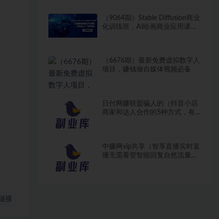
（9064期）Stable Diffusion商业
化训练班，Al绘画商业应用课
程，AI绘画入门到精通
（6676期）最新免费虚拟数字人
项目，赚钱做自媒体视频必备
日付网赚联盟骗人的（抖音小店
商家和达人合作的5种方式，有
什么区别呢？）网赚淘宝源码网
站项目论坛，
中赚网vip共享（智享直播实时直
播无需看管智能回复自然流量让
直播更简单）最新网赚项目日赚
1000，
链接