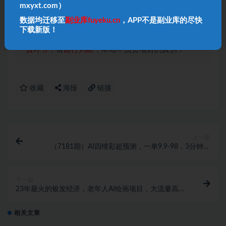
不承担相关法律责任！
mxyxt.com）
3、本内容若侵犯到你的版权利益，请联系我们，会
数据均迁移至
副业库fuyeku.cn
，APP不是副业库的尽快
尽快给予删除处理！
下载新版！
4、本站项目均需要自学，无指导；
项目如有涉及付
费环节
，请
自行判断
，本站不负责项目的真伪！
收藏
海报
链接
上一篇
（7181期）AI四维彩超预测，一单9.9-98，3分钟出
图，一天变现1000+
下一篇
23年最火的银发经济，老年人AI绘画项目，大流量高转
化，未来趋势大风口。
相关文章