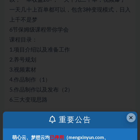
一天几十上百单都可以，包含3种变现模式，日入
上千不是梦
6节保姆级课程带你学会
课程目录：
1.项目介绍以及准备工作
2.养号规划
3.视频素材
4.作品制作（1）
5.作品制作以及发布（2）
6.三大变现思路
×
本站声明：
重要公告
1、本内容转载于网络，版权归原作者所有！
2、本站仅提供信息存储空间服务，不拥有所有权，
萌心云、梦想云均
已停用
（mengxinyun.com、