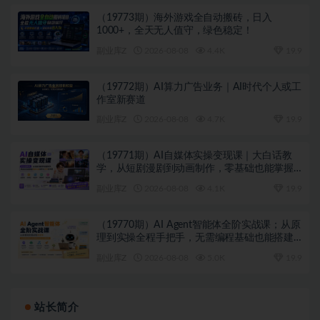
（19773期）海外游戏全自动搬砖，日入
1000+，全天无人值守，绿色稳定！
副业库Z
2026-08-08
4.4K
19.9
（19772期）AI算力广告业务｜AI时代个人或工
作室新赛道
副业库Z
2026-08-08
4.7K
19.9
（19771期）AI自媒体实操变现课｜大白话教
学，从短剧漫剧到动画制作，零基础也能掌握
爆款内容创作与变现全流程
副业库Z
2026-08-08
4.1K
19.9
（19770期）AI Agent智能体全阶实战课；从原
理到实操全程手把手，无需编程基础也能搭建
自动运行的智能体
副业库Z
2026-08-08
5.0K
19.9
站长简介