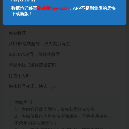
mxyxt.com）
数据篇：数据分析与账号运营
数据均迁移至
副业库fuyeku.cn
，APP不是副业库的尽快
下载新版！
变现篇：掌握小红书5大变现渠道，打造独特化商业变现之
路
你会收获
从0到1成功起号，成为实力博主
班班1V1辅导，保姆式教学
掌握小红书爆款流量密码
打造个人IP
快速起号变现，快人一步
本站声明：
1、本内容转载于网络，版权归原作者所有！
2、本站仅提供信息存储空间服务，不拥有所有权，
不承担相关法律责任！