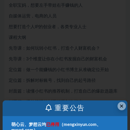
全职宝妈，想要左手带娃右手赚钱的人
自媒体运营，电商的人员
想要打造个人IP的创业者，各类专业人士
课程大纲
先导课：如何玩转小红书，打造个人财富机会？
先导课：3个维度让你在小红书发掘自己的财富机会
定位篇：做一个能赚钱的小红书博主从准确定位开始
定位篇：拆解对标账号，找到自己的起号路径
封面篇：读懂小红书的推荐机制，打造自己的爆款选题库
封面篇：爆款笔记的封面标题制作指南
×
重要公告
图文篇：如何写好一篇小红书图文笔记
视频篇：如何制作爆款视频笔记
萌心云、梦想云均
已停用
（mengxinyun.com、