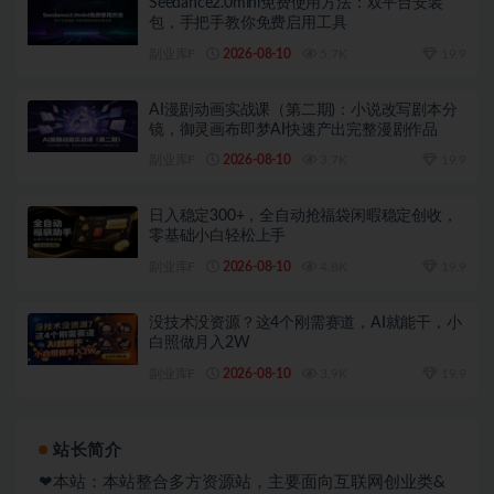
Seedance2.0mini免费使用方法：双平台安装
包，手把手教你免费启用工具
副业库F
2026-08-10
5.7K
19.9
AI漫剧动画实战课（第二期)：小说改写剧本分
镜，御灵画布即梦AI快速产出完整漫剧作品
副业库F
2026-08-10
3.7K
19.9
日入稳定300+，全自动抢福袋闲暇稳定创收，
零基础小白轻松上手
副业库F
2026-08-10
4.8K
19.9
没技术没资源？这4个刚需赛道，AI就能干，小
白照做月入2W
副业库F
2026-08-10
3.9K
19.9
站长简介
❤本站：本站整合多方资源站，主要面向互联网创业类&