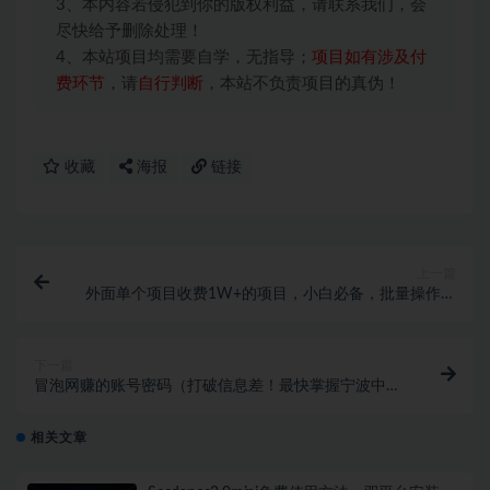
3、本内容若侵犯到你的版权利益，请联系我们，会
尽快给予删除处理！
4、本站项目均需要自学，无指导；
项目如有涉及付
费环节
，请
自行判断
，本站不负责项目的真伪！
收藏
海报
链接
上一篇
外面单个项目收费1W+的项目，小白必备，批量操作月
入5000+
下一篇
冒泡网赚的账号密码（打破信息差！最快掌握宁波中招
政策，看这场直播就够了）有没有正规的网赚项目，
相关文章