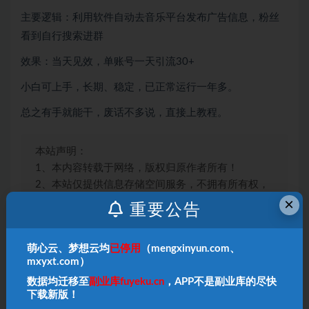
主要逻辑：利用软件自动去音乐平台发布广告信息，粉丝
看到自行搜索进群
效果：当天见效，单账号一天引流30+
小白可上手，长期、稳定，已正常运行一年多。
总之有手就能干，废话不多说，直接上教程。
本站声明：
1、本内容转载于网络，版权归原作者所有！
2、本站仅提供信息存储空间服务，不拥有所有权，
×
不承担相关法律责任！
重要公告
3、本内容若侵犯到你的版权利益，请联系我们，会
尽快给予删除处理！
萌心云、梦想云均
已停用
（mengxinyun.com、
4、本站项目均需要自学，无指导；
项目如有涉及付
mxyxt.com）
费环节
，请
自行判断
，本站不负责项目的真伪！
数据均迁移至
副业库fuyeku.cn
，APP不是副业库的尽快
下载新版！