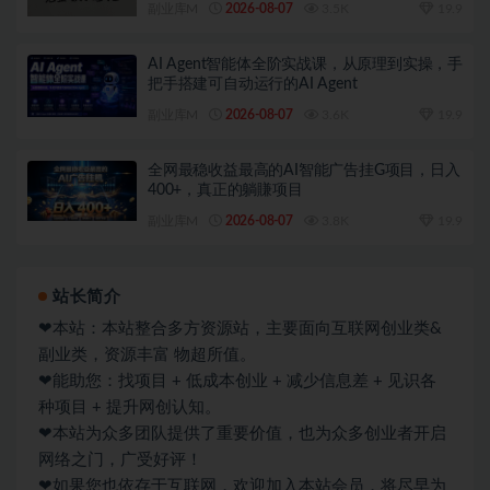
副业库M
2026-08-07
3.5K
19.9
AI Agent智能体全阶实战课，从原理到实操，手
把手搭建可自动运行的AI Agent
副业库M
2026-08-07
3.6K
19.9
全网最稳收益最高的AI智能广告挂G项目，日入
400+，真正的躺賺项目
副业库M
2026-08-07
3.8K
19.9
站长简介
❤本站：本站整合多方资源站，主要面向互联网创业类&
副业类，资源丰富 物超所值。
❤能助您：找项目 + 低成本创业 + 减少信息差 + 见识各
种项目 + 提升网创认知。
❤本站为众多团队提供了重要价值，也为众多创业者开启
网络之门，广受好评！
❤如果您也依存于互联网，欢迎加入本站会员，将尽早为