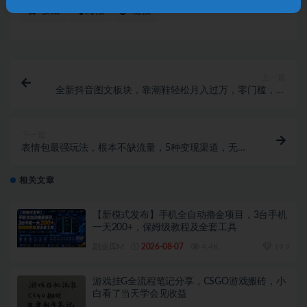
收藏
海报
链接
上一篇
全新抖音图文板块，靠潮鞋轻松月入过万，零门槛，保
姆级教学【揭秘】
下一篇
表情包最强玩法，根本不缺流量，5种变现渠道，无脑
复制日入500+【揭秘】
相关文章
【新模式发布】手机全自动撸金项目，3台手机
一天200+，保姆级教程及全套工具
副业库M
2026-08-07
4.4K
19.9
游戏挂G全流程笔记分享，CSGO游戏搬砖，小
白看了当天学会见收益