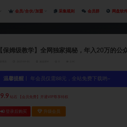
会员/合伙/加盟
采集规则
会员群
网盘软
【保姆级教学】全网独家揭秘，年入20万的公
管理员
2023-09-01
副业库M
0
2.9K
温馨提醒
丨 年会员仅需88元，全站免费下载哟~
9.9
钻石
【会员免费】开通VIP尊享特权
登录后购买
升级会员