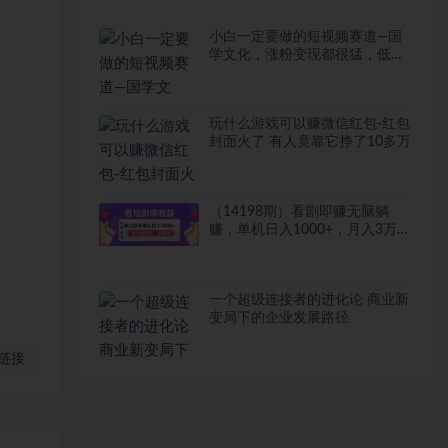
小白一定要做的短视频赛道—国
学文化，涨粉变现都很猛，低门
槛月变现10000+
玩什么游戏可以赚微信红包-红包
封面火了 有人竟靠它挣了10多万
（14198期）看剧即赚无脑躺
赚，单机日入1000+，月入3万
+，可批量可矩阵，最猛收益…
一个超级连接者的进化论 商业新
变局下的企业发展路径
链接