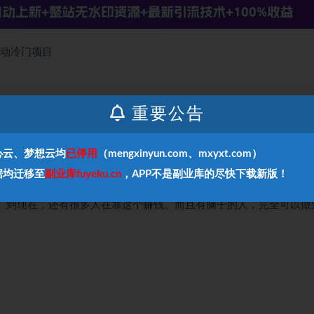
活动冷门项目
重要公告
错的话，能讲这么细的，我应该是全网首发。整期视频分6个章节，
心云、梦想云均
已停用
（mengxinyun.com、mxyxt.com）
9年一直在玩，不完全统计，这期间至少变现了50多万。光2个金数
据均迁移至
副业库fuyeku.cn
，APP不是副业库的尽快下载新版！
数据还丢失了。
有。到现在，还有很多人在靠这个赚钱。而且有脑子的人，完全可以做