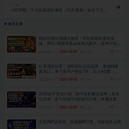
下一篇
（4239期）千川实操进阶课程（11月更新）包含千川
短视频图文、千川直播间、小店随心推
相关文章
萌娃吃播短视频全教程｜长短视频双赛道实
操，图文+视频零基础保姆式教学，伙伴计划-
收徒-商单等多种变现方式
副业库M
2026-08-08
4.8K
19.9
红果漫剧拉新二创剪辑玩法实战课，暑假躺賺
新风口，单个新用户佣金7米，日入4位数（更
新0808）
副业库M
2026-08-08
5.6K
19.9
2026快手荧光计划，快手短剧搬运技术，条条
过原创，新号和老号0粉都可以做，有播放量就
能賺到钱
副业库M
2026-08-08
4.3K
19.9
互联网IP训练营，短视频IP打造，内容创作运营