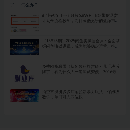
副业好项目一个月搞5.8W+，B站带货悬赏
计划全流程教学，高佣金低竞争的蓝海市
场！
（16976期）2025闲鱼实操掘金课：全面掌
握闲鱼賺钱逻辑，成为能够稳定运营、持续
掘金的全能玩家
免费网赚联盟（从阿姨粉打赏徐云几千块后
悔了，看为什么人一追星就变傻）2016最
新网赚项目，
悟空直搜拼多多店铺拉新暴力玩法，保姆级
教学，单日可入四位数