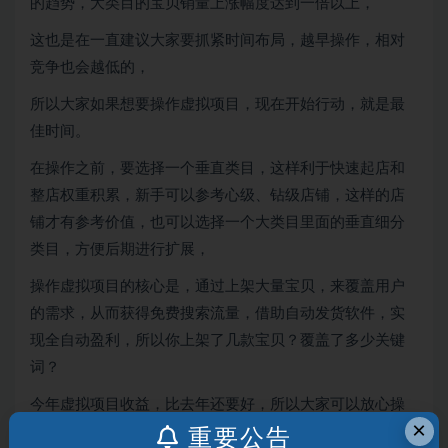
的趋势，大类目的宝贝销量上涨幅度达到一倍以上，
这也是在一直建议大家要抓紧时间布局，越早操作，相对
竞争也会越低的，
所以大家如果想要操作虚拟项目，现在开始行动，就是最
佳时间。
在操作之前，要选择一个垂直类目，这样利于快速起店和
整店权重积累，新手可以参考心级、钻级店铺，这样的店
铺才有参考价值，也可以选择一个大类目里面的垂直细分
类目，方便后期进行扩展，
操作虚拟项目的核心是，通过上架大量宝贝，来覆盖用户
的需求，从而获得免费搜索流量，借助自动发货软件，实
现全自动盈利，所以你上架了几款宝贝？覆盖了多少关键
词？
今年虚拟项目收益，比去年还要好，所以大家可以放心操
×
作
重要公告