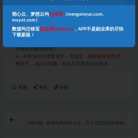
本站声明：
萌心云、梦想云均
已停用
（mengxinyun.com、
1、本内容转载于网络，版权归原作者所有！
mxyxt.com）
2、本站仅提供信息存储空间服务，不拥有所有权，
数据均迁移至
副业库fuyeku.cn
，APP不是副业库的尽快
不承担相关法律责任！
下载新版！
3、本内容若侵犯到你的版权利益，请联系我们，会
尽快给予删除处理！
4、本站项目均需要自学，无指导；
项目如有涉及付
费环节
，请
自行判断
，本站不负责项目的真伪！
收藏
海报
链接
上一篇
（4401期）跨境电商收款方法：几个主流的国际收款平
台介绍，提款方法讲解！