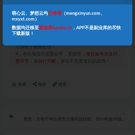
本站声明：
萌心云、梦想云均
已停用
（mengxinyun.com、
1、本内容转载于网络，版权归原作者所有！
mxyxt.com）
2、本站仅提供信息存储空间服务，不拥有所有权，
数据均迁移至
副业库fuyeku.cn
，APP不是副业库的尽快
不承担相关法律责任！
下载新版！
3、本内容若侵犯到你的版权利益，请联系我们，会
尽快给予删除处理！
4、本站项目均需要自学，无指导；
项目如有涉及付
费环节
，请
自行判断
，本站不负责项目的真伪！
收藏
海报
链接
上一篇
慧慧：月销千W运营型主播实战技能，10小时超详细讲
解主播+运营