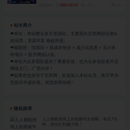
准化落地教程（更新0810）
副业库M
2026-08-10
5.7K
19.9
站长简介
❤本站：本站整合多方资源站，主要面向互联网创业类&
副业类，资源丰富 物超所值。
❤能助您：找项目 + 低成本创业 + 减少信息差 + 见识各
种项目 + 提升网创认知。
❤本站为众多团队提供了重要价值，也为众多创业者开启
网络之门，广受好评！
❤如果您也依存于互联网，欢迎加入本站会员，将尽早为
您提供丰盛价值。祝您前程似锦！
随机推荐
人人都能用得上的视频号全攻略，每天7分
钟，抓住红利赚大钱！