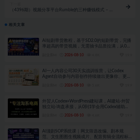
下一篇
（4396期）视频分享平台Rumble的三种赚钱模式 – 上
传视频赚钱 联盟营销 推广技巧
相关文章
AI短剧带货教程，基于SD2.0的短剧带货，完播
率超高的带货视频，无需抽卡品质拉满，从0到
1完整实操流程
副业库M
2026-08-10
4.8K
19.9
AI一人内容公司30天实战训练营，让Codex
Agent自动参与内容创作持续做出更像你、更有
竞争力的内容
副业库M
2026-08-10
5.6K
19.9
外贸人Codex+WordPress建站课，AI建站·外贸
独立站·询盘承接，从0到1学会用Codex辅助建
站（更新0810）
副业库M
2026-08-10
4.6K
19.9
AI漫剧SOP系统课｜网文筛选改编、剧本规
范、文生图图生视频成片、配音剪辑全流程标