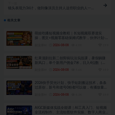
下一篇
镜头表现力36计，做到像演员主持人这些职业的人一
样，拥有极佳的镜头表现力
相关文章
萌娃吃播短视频全教程｜长短视频双赛道实
操，图文+视频零基础保姆式教学，伙伴计划-
收徒-商单等多种变现方式
副业库M
2026-08-08
4.9K
19.9
红果漫剧拉新二创剪辑玩法实战课，暑假躺賺
新风口，单个新用户佣金7米，日入4位数（更
新0808）
副业库M
2026-08-08
5.6K
19.9
2026快手荧光计划，快手短剧搬运技术，条条
过原创，新号和老号0粉都可以做，有播放量就
能賺到钱
副业库M
2026-08-08
4.3K
19.9
AIGC新媒体实战全能课｜AI工具入门、短视频
全流程制作、主流绘图软件实操、数字人商业