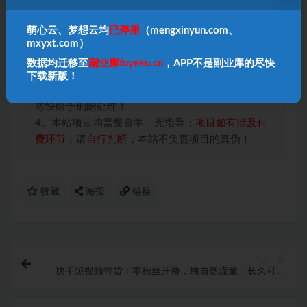
本站声明：
萌心云、梦想云均
已停用
（mengxinyun.com、
1、本内容转载于网络，版权归原作者所有！
mxyxt.com）
2、本站仅提供信息存储空间服务，不拥有所有权，
数据均迁移至
副业库fuyeku.cn
，APP不是副业库的尽快
不承担相关法律责任！
下载新版！
3、本内容若侵犯到你的版权利益，请联系我们，会
尽快给予删除处理！
4、本站项目均需要自学，无指导；
项目如有涉及付
费环节
，请
自行判断
，本站不负责项目的真伪！
收藏
海报
链接
上一篇
快手短视频带货：零粉丝开撸，纯自然流量，长久可持
续，日入过万W