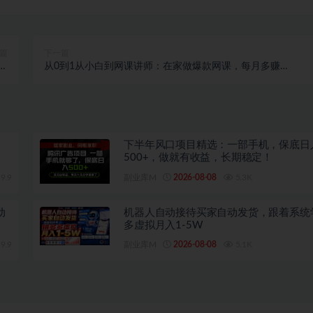
篇
下一篇
短
从0到1从小白到网课讲师：在家做爆款网课，每月多赚
）
10000+（15堂实操课）
下半年风口项目精选：一部手机，保底日
500+，做就有收益，长期稳定！
9.9
副业库M
2026-08-08
5.3K
动
机器人自动接待买家自动发货，跟着系统
多虚拟月入1-5W
9.9
副业库M
2026-08-08
5.1K