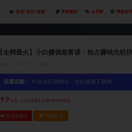
会员/合伙/加盟
采集规则
会员群
网盘软
【全网最火】小白赚钱致富课：抢占赚钱先机快
管理员
2023-07-28
副业库M
0
438
温馨提醒
丨 年会员仅需88元，全站免费下载哟~
9.9
钻石
【会员免费】开通VIP尊享特权
登录后购买
升级会员