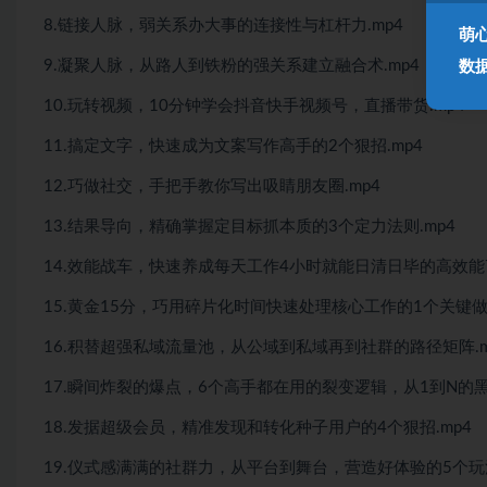
8.链接人脉，弱关系办大事的连接性与杠杆力.mp4
萌
9.凝聚人脉，从路人到铁粉的强关系建立融合术.mp4
数
10.玩转视频，10分钟学会抖音快手视频号，直播带货.mp4
11.搞定文字，快速成为文案写作高手的2个狠招.mp4
12.巧做社交，手把手教你写出吸睛朋友圈.mp4
13.结果导向，精确掌握定目标抓本质的3个定力法则.mp4
14.效能战车，快速养成每天工作4小时就能日清日毕的高效能7
15.黄金15分，巧用碎片化时间快速处理核心工作的1个关键做法
16.积替超强私域流量池，从公域到私域再到社群的路径矩阵.m
17.瞬间炸裂的爆点，6个高手都在用的裂变逻辑，从1到N的黑
18.发据超级会员，精准发现和转化种子用户的4个狠招.mp4
19.仪式感满满的社群力，从平台到舞台，营造好体验的5个玩法