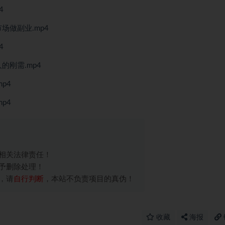
4
场做副业.mp4
4
的刚需.mp4
p4
p4
相关法律责任！
予删除处理！
，请
自行判断
，本站不负责项目的真伪！
收藏
海报