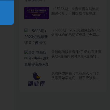
（15136期）抖音直播自然流破
圈课-6月，千川投放与标签建
立，单场GMV百万实操案例解析
（5888期）2023短视频新课 0-1
做出优秀的电商短视频（全套课
程包含资料+直播）
最新电脑版抖音/快手/B站直播源
获取+直播间实时录制+直播转播
软件【全套软件+详细教程】
竞彩联盟网赚（电商怎么入门？
从零开始学电商，新手应该从哪
里开始？）正规网赚暴利项目是
真的吗，