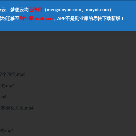
心云、梦想云均
已停用
（mengxinyun.com、mxyxt.com）
据均迁移至
副业库fuyeku.cn
，APP不是副业库的尽快下载新版！
个习惯.mp4
.mp4
p4
客增长关系.mp4
.mp4