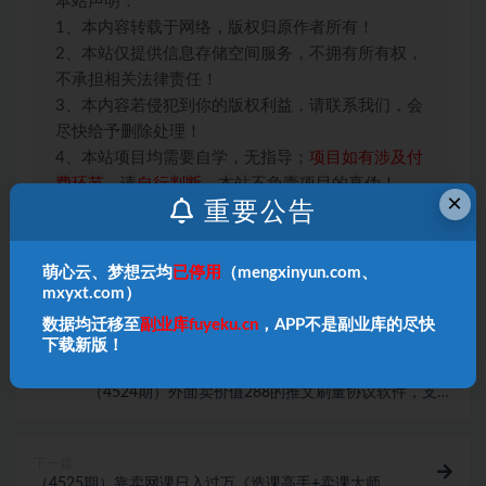
本站声明：
1、本内容转载于网络，版权归原作者所有！
2、本站仅提供信息存储空间服务，不拥有所有权，
不承担相关法律责任！
3、本内容若侵犯到你的版权利益，请联系我们，会
尽快给予删除处理！
4、本站项目均需要自学，无指导；
项目如有涉及付
费环节
，请
自行判断
，本站不负责项目的真伪！
×
重要公告
收藏
海报
链接
萌心云、梦想云均
已停用
（mengxinyun.com、
mxyxt.com）
数据均迁移至
副业库fuyeku.cn
，APP不是副业库的尽快
下载新版！
上一篇
（4524期）外面卖价值288的推文刷量协议软件，支持
批量操作【永久脚本+详细教程】
下一篇
（4525期）靠卖网课日入过万《造课高手+卖课大师》