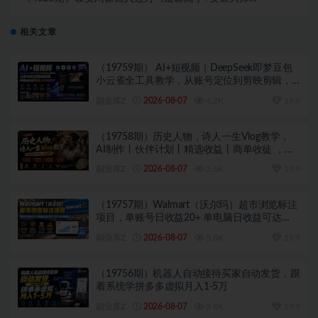
快速打造精品课-轻松卖掉
相关文章
（19759期） AI+短视频｜DeepSeek即梦豆包
小云雀全工具教学，从账号定位到剪映剪辑，
零基础也能快速上手做爆款
副业库Z
2026-08-07
4.2K
19.9
（19758期）历史人物，诗人一生Vlog教学，
AI制作丨伙伴计划丨精选收益丨商单收徒 ，新
领域红利期，抓紧做
副业库Z
2026-08-07
3.6K
19.9
（19757期）Walmart（沃尔玛）超市浏览标注
项目，单账号日收益20+ 单电脑日收益可达
1000+带分佣机制
副业库Z
2026-08-07
5.8K
19.9
（19756期）机器人自动接待买家自动发货，跟
着系统学拼多多虚拟月入1-5万
副业库Z
2026-08-07
5.8K
19.9