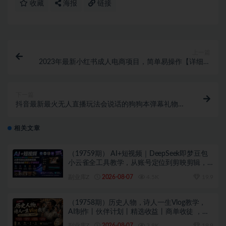
收藏
海报
链接
上一篇
2023年最新小红书成人电商项目，简单易操作【详细教
程】【揭秘】
下一篇
抖音最新最火无人直播玩法会说话的狗狗本弹幕礼物互
动小游戏（游戏软件+开播教程+直播间搭建指导）
相关文章
（19759期） AI+短视频｜DeepSeek即梦豆包
小云雀全工具教学，从账号定位到剪映剪辑，
零基础也能快速上手做爆款
副业库Z
2026-08-07
4.5K
19.9
（19758期）历史人物，诗人一生Vlog教学，
AI制作丨伙伴计划丨精选收益丨商单收徒 ，新
领域红利期，抓紧做
副业库Z
2026-08-07
3.8K
19.9