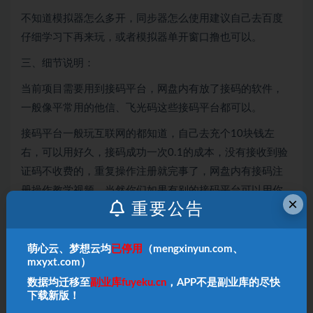
不知道模拟器怎么多开，同步器怎么使用建议自己去百度
仔细学习下再来玩，或者模拟器单开窗口撸也可以。
三、细节说明：
当前项目需要用到接码平台，网盘内有放了接码的软件，
一般像平常用的他信、飞光码这些接码平台都可以。
接码平台一般玩互联网的都知道，自己去充个10块钱左
右，可以用好久，接码成功一次0.1的成本，没有接收到验
证码不收费的，重复操作注册就完事了，网盘内有接码注
册操作教学视频，当然你们如果有别的接码平台可以用你
×
重要公告
们自己的，接码平台操作步骤基本都是一致的。
本平台仅做项目分享，项目不提供一对一指导，如果不会
萌心云、梦想云均
已停用
（mengxinyun.com、
操作，网盘内均配备详细视频操作教程，请仔细查看网盘
mxyxt.com）
内教程自行研究，小白接受不了的请勿下单！
数据均迁移至
副业库fuyeku.cn
，APP不是副业库的尽快
下载新版！