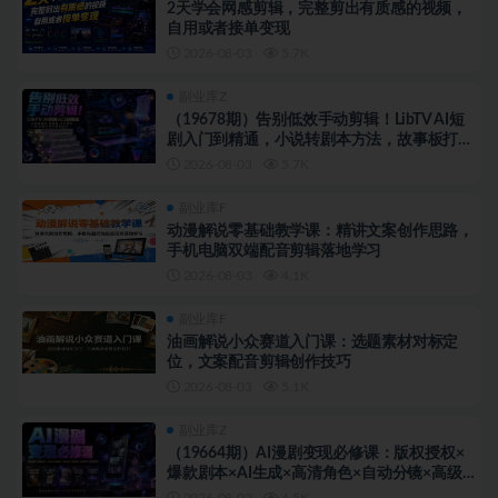
2天学会网感剪辑，完整剪出有质感的视频，
自用或者接单变现
2026-08-03
5.7K
副业库Z
（19678期）告别低效手动剪辑！LibTV AI短
剧入门到精通，小说转剧本方法，故事板打斗
特效一站式搞定玄幻短剧制作
2026-08-03
5.7K
副业库F
动漫解说零基础教学课：精讲文案创作思路，
手机电脑双端配音剪辑落地学习
2026-08-03
4.1K
副业库F
油画解说小众赛道入门课：选题素材对标定
位，文案配音剪辑创作技巧
2026-08-03
5.1K
副业库Z
（19664期）AI漫剧变现必修课：版权授权×
爆款剧本×AI生成×高清角色×自动分镜×高级
运镜×配音剪辑×零基础变现
2026-08-02
4.5K