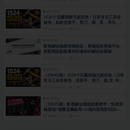
副业库M
1524个宝藏剪辑无损音效！日常常见工具音
效包，如砍含扳手、剪刀、锯，泵，斧头，锤
子工具等，中文分类
2026-08-01
5.6K
副业库F
影视解说独家剪辑框架：掌握高效剪辑手法，
搭配精选剧集素材快速制作解说短视频
2026-08-01
4.8K
副业库Z
（19640期）1524个宝藏剪辑无损音效！日常
常见工具音效包，含扳手、剪刀、锯, 泵, 斧
头，锤子工具等，中文分类
2026-08-01
5.4K
副业库Z
（19635期）影视解说精选独家教学：快速剪
辑落地×增量流量破局×大佬内部高阶玩法×零
基础快速入局×单日收益1K+
2026-07-31
4.9K