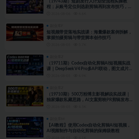
（19743期）短剧发行人计划全流程实操教
程；从账号定位到选剧剪辑再到发布技巧，零
基础也能快速上手出单
2026-08-06
4.6K
副业库F
短视频带货落地实战课：海量爆款案例拆解，
掌握拍摄剪辑与带货脚本创作技巧
2026-08-05
5.7K
副业库Z
（19711期）Codex自动化剪辑AI短视频实战
课｜DeepSeek V4 Pro多API联动，图文成片
封装Skill全流程
2026-08-05
4.9K
副业库Z
（19710期）500万粉博主影视解说实战课｜
独家爆款私藏思路，AI文案剪映PR剪辑发布
全流程教学
2026-08-05
4.5K
副业库M
【AI教程】使用Codex自动化剪辑AI短视频，
AI视频制作与自动化剪辑的保姆级教程
2026-08-05
6.1K