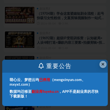
副业库Z
（19704期）学会这套婆媳短剧全流程：起号
快吸引女性粉丝，文案剪辑视频制作一站式搞
定，多种变现方式都可做
2026-08-04
5.9K
副业库Z
（19692期）超级IP变现训练营：认知破局×
人设4维打造×爆款内容三要素×拍摄剪辑×投
流放大×全域变现×矩阵复制
2026-08-04
5.4K
副业库M
×
500W粉博主亲授电影解说实战课｜精选独家
重要公告
思路、AI写文案、零基础剪辑、配音配乐、封
面制作、完整发布流程一站式教学
2026-08-04
3.8K
萌心云、梦想云均
已停用
（mengxinyun.com、
副业库F
mxyxt.com）
电视剧爆款解说实战课：解析作品增量价值逻
数据均迁移至
副业库fuyeku.cn
，APP不是副业库的尽快
辑，新手快速掌握剪辑成片全流程
下载新版！
2026-08-03
4.1K
副业库M