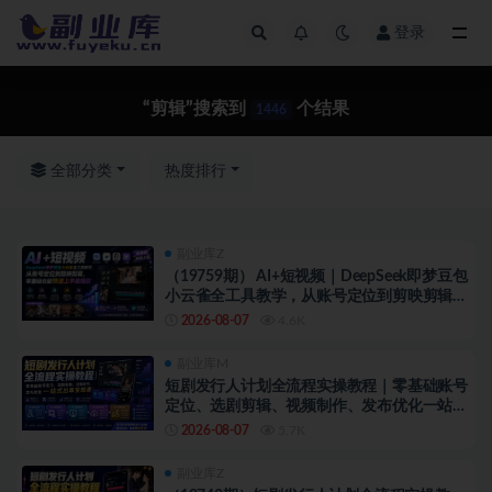
登录
全部
“剪辑”搜索到
个结果
1446
全部分类
热度排行
副业库Z
（19759期） AI+短视频｜DeepSeek即梦豆包
小云雀全工具教学，从账号定位到剪映剪辑，
零基础也能快速上手做爆款
2026-08-07
4.6K
副业库M
短剧发行人计划全流程实操教程｜零基础账号
定位、选剧剪辑、视频制作、发布优化一站式
出单变现课​
2026-08-07
5.7K
副业库Z