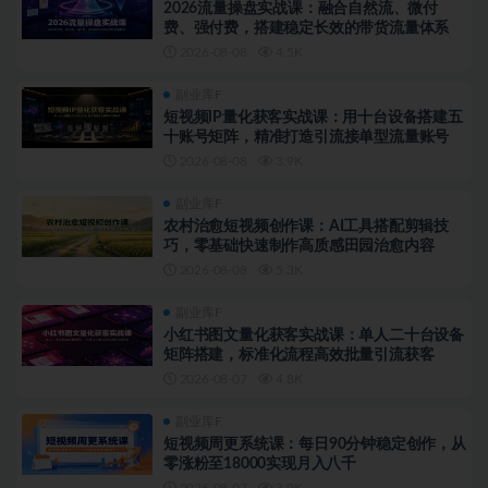
2026流量操盘实战课：融合自然流、微付
费、强付费，搭建稳定长效的带货流量体系
2026-08-08
4.5K
副业库F
短视频IP量化获客实战课：用十台设备搭建五
十账号矩阵，精准打造引流接单型流量账号
2026-08-08
3.9K
副业库F
农村治愈短视频创作课：AI工具搭配剪辑技
巧，零基础快速制作高质感田园治愈内容
2026-08-08
5.3K
副业库F
小红书图文量化获客实战课：单人二十台设备
矩阵搭建，标准化流程高效批量引流获客
2026-08-07
4.8K
副业库F
短视频周更系统课：每日90分钟稳定创作，从
零涨粉至18000实现月入八千
2026-08-07
3.9K