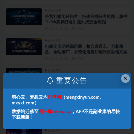
副业库F
外贸社媒闭环拓客：搭建完整获客链路，脸书
TikTok实操打通引流到成交全流程
2026-08-08
3.8K
副业库F
电商全店动销高阶课：整合直通车、万相魔
盒、全站推广，系统化搭建店铺长效动销方案
2026-08-08
5.0K
副业库F
×
AI副业新风口，AI自动做单，月入3W+，附
重要公告
接单资源
2026-08-08
5.9K
萌心云、梦想云均
已停用
（mengxinyun.com、
副业库F
mxyxt.com）
竞品攻防实战课：全方位对标截流与反截流，
数据均迁移至
副业库fuyeku.cn
，APP不是副业库的尽快
搭建360度监控体系抢占平台流量
下载新版！
2026-08-08
3.7K
副业库F