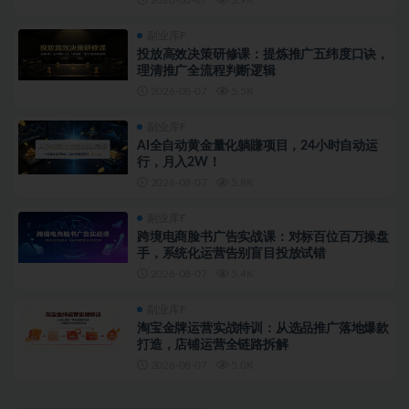
副业库F
投放高效决策研修课：提炼推广五纬度口诀，
理清推广全流程判断逻辑
2026-08-07
5.5K
副业库F
AI全自动黄金量化躺賺项目，24小时自动运
行，月入2W！
2026-08-07
5.8K
副业库F
跨境电商脸书广告实战课：对标百位百万操盘
手，系统化运营告别盲目投放试错
2026-08-07
5.4K
副业库F
淘宝金牌运营实战特训：从选品推广落地爆款
打造，店铺运营全链路拆解
2026-08-07
5.0K