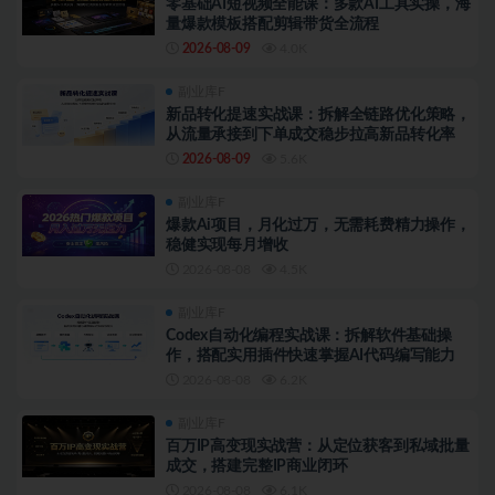
零基础AI短视频全能课：多款AI工具实操，海
量爆款模板搭配剪辑带货全流程
2026-08-09
4.0K
副业库F
新品转化提速实战课：拆解全链路优化策略，
从流量承接到下单成交稳步拉高新品转化率
2026-08-09
5.6K
副业库F
爆款Ai项目，月化过万，无需耗费精力操作，
稳健实现每月增收
2026-08-08
4.5K
副业库F
Codex自动化编程实战课：拆解软件基础操
作，搭配实用插件快速掌握AI代码编写能力
2026-08-08
6.2K
副业库F
百万IP高变现实战营：从定位获客到私域批量
成交，搭建完整IP商业闭环
2026-08-08
6.1K